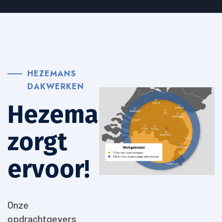
HEZEMANS
DAKWERKEN
Hezemans
zorgt
ervoor!
Onze
opdrachtgevers