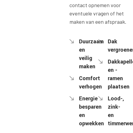
contact opnemen voor
eventuele vragen of het
maken van een afspraak.
Duurzaam
Dak
en
vergroene
veilig
Dakkapell
maken
en -
Comfort
ramen
verhogen
plaatsen
Energie
Lood-,
besparen
zink-
en
en
opwekken
timmerwe